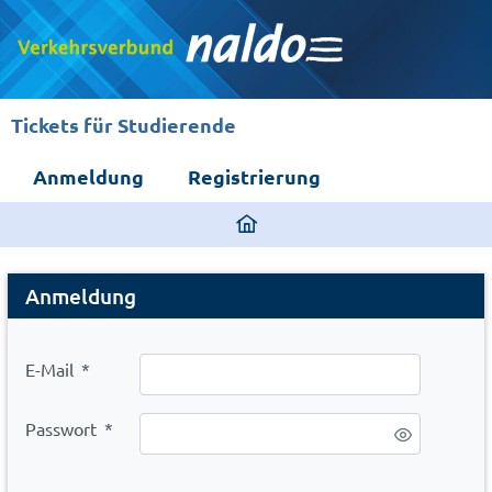
Tickets für Studierende
Anmeldung
Registrierung
ding
home
Login
page
Anmeldung
E-Mail
*
Passwort
*