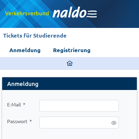
Tickets für Studierende
Anmeldung
Registrierung
ding
home
Login
page
Anmeldung
E-Mail
*
Passwort
*