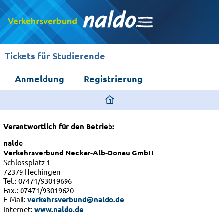
Tickets für Studierende
Anmeldung
Registrierung
ding
home
page
Verantwortlich für den Betrieb:
naldo
Verkehrsverbund Neckar-Alb-Donau GmbH
Schlossplatz 1
72379 Hechingen
Tel.: 07471/93019696
Fax.: 07471/93019620
E-Mail:
verkehrsverbund@naldo.de
Internet:
www.naldo.de