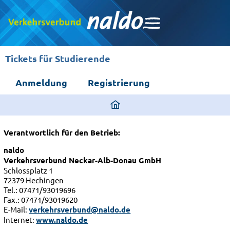
Tickets für Studierende
Anmeldung
Registrierung
ding
home
page
Verantwortlich für den Betrieb:
naldo
Verkehrsverbund Neckar-Alb-Donau GmbH
Schlossplatz 1
72379 Hechingen
Tel.: 07471/93019696
Fax.: 07471/93019620
E-Mail:
verkehrsverbund@naldo.de
Internet:
www.naldo.de