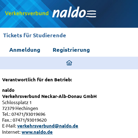
Tickets für Studierende
Anmeldung
Registrierung
ding
home
page
Verantwortlich für den Betrieb:
naldo
Verkehrsverbund Neckar-Alb-Donau GmbH
Schlossplatz 1
72379 Hechingen
Tel.: 07471/93019696
Fax.: 07471/93019620
E-Mail:
verkehrsverbund@naldo.de
Internet:
www.naldo.de