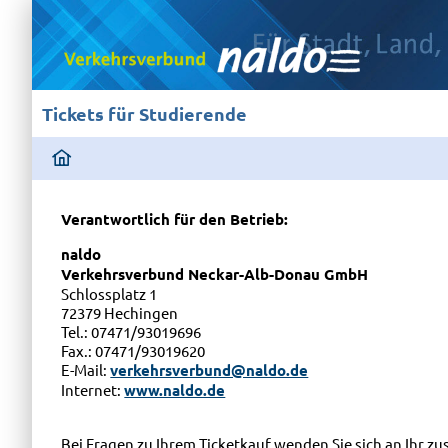
Tickets für Studierende
ding
home
page
Verantwortlich für den Betrieb:
naldo
Verkehrsverbund Neckar-Alb-Donau GmbH
Schlossplatz 1
72379 Hechingen
Tel.: 07471/93019696
Fax.: 07471/93019620
E-Mail:
verkehrsverbund@naldo.de
Internet:
www.naldo.de
Bei Fragen zu Ihrem Ticketkauf wenden Sie sich an Ihr 