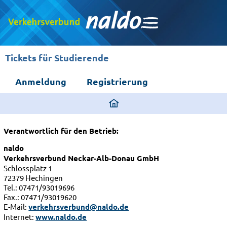
Tickets für Studierende
Anmeldung
Registrierung
ding
home
page
Verantwortlich für den Betrieb:
naldo
Verkehrsverbund Neckar-Alb-Donau GmbH
Schlossplatz 1
72379 Hechingen
Tel.: 07471/93019696
Fax.: 07471/93019620
E-Mail:
verkehrsverbund@naldo.de
Internet:
www.naldo.de