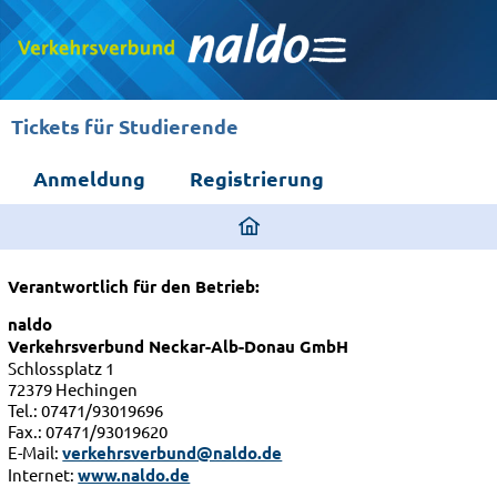
Tickets für Studierende
Anmeldung
Registrierung
ding
home
page
Verantwortlich für den Betrieb:
naldo
Verkehrsverbund Neckar-Alb-Donau GmbH
Schlossplatz 1
72379 Hechingen
Tel.: 07471/93019696
Fax.: 07471/93019620
E-Mail:
verkehrsverbund@naldo.de
Internet:
www.naldo.de